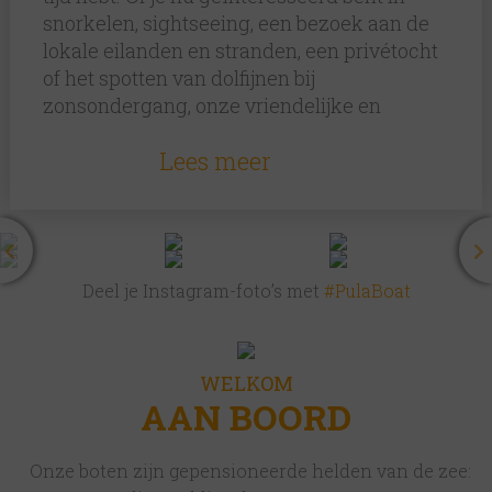
snorkelen, sightseeing, een bezoek aan de
lokale eilanden en stranden, een privétocht
of het spotten van dolfijnen bij
zonsondergang, onze vriendelijke en
professionele crew behandelt je als familie.
Lees meer
De meeste locals zullen je vertellen dat je de
schoonheid van Pula pas echt ervaart als je
op zee bent – of eronder. Daar zijn wij het
helemaal mee eens!
Deel je Instagram-foto’s met
#PulaBoat
Wat is een betere manier om tijdens je
vakantie te ontspannen dan het werk aan
ons over te laten? Ben je op vakantie en wil
WELKOM
AAN BOORD
je elke nieuwe ervaring delen die onze zee
te bieden heeft? Een gezin dat prachtige
riffen wil snorkelen en verborgen baaien wil
Onze boten zijn gepensioneerde helden van de zee:
ontdekken? Of misschien ben je met