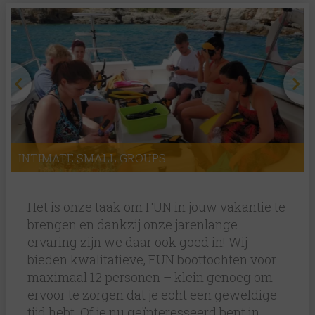
INTIMATE SMALL GROUPS
FU
Het is onze taak om FUN in jouw vakantie te
brengen en dankzij onze jarenlange
ervaring zijn we daar ook goed in! Wij
bieden kwalitatieve, FUN boottochten voor
maximaal 12 personen – klein genoeg om
ervoor te zorgen dat je echt een geweldige
tijd hebt. Of je nu geïnteresseerd bent in