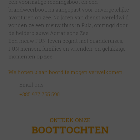
een voormalige reddingsboot en een
vrienden en wil je een paar uur in het
brandweerboot, nu aangepast voor onvergetelijke
paradijs doorbrengen, rond de eilanden
avonturen op zee. Na jaren van dienst wereldwijd
varen of gewoon gaan zwemmen vanaf de
vonden ze een nieuw thuis in Pula, omringd door
boot. Of ben je een koppel op huwelijksreis
de helderblauwe Adriatische Zee.
en wil je van dichtbij speelse dolfijnen zien
Een nieuw FUN-leven begint met eilandcruises,
springen tegen de achtergrond van een
FUN mensen, families en vrienden, en gelukkige
zonsondergang?
momenten op zee.
Bij ons kun je erop vertrouwen dat wij aan
We hopen u aan boord te mogen verwelkomen.
jouw passie voor kwalitatieve, kleinschalige
Email ons
boottochten zonder drukte kunnen voldoen
– boordevol FUN, zodat je misschien zelfs
+385 977 755 590
nog een keer met ons mee wilt voordat je
vertrekt!
ONTDEK ONZE
De informatie op de onderstaande pagina’s
BOOTTOCHTEN
geeft je een goed beeld van de boottochten